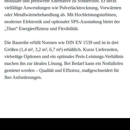
modulare und preiswerte Alternative zu Sonderöfen. Er deckt
vielfältige Anwendungen wie Pulverlacktrocknung, Vorwärmen
oder Metallwärmebehandlung ab. Mit Hochleistungsturbinen,
moderner Elektronik und optionaler SPS-Ausstattung bietet der
„Titan“ Energieeffizienz und Flexibilität.
Die Baureihe erfüllt Normen wie DIN EN 1539 und ist in drei
Größen (1,4 m³, 3,2 m³, 6,7 m³) erhältlich. Kurze Lieferzeiten,
vielseitige Optionen und ein optimales Preis-Leistungs-Verhältnis
machen ihn zur idealen Lösung. Bei Bedarf kann ein Notfallofen
gemietet werden – Qualität und Effizienz, maßgeschneidert für
Ihre Anforderungen.