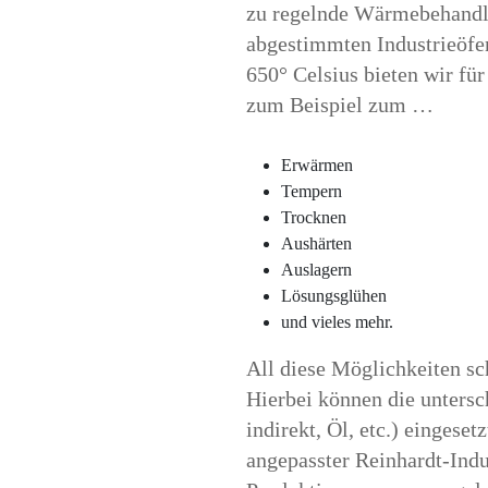
zu regelnde Wärmebehandlu
abgestimmten Industrieöfen
650° Celsius bieten wir fü
zum Beispiel zum …
Erwärmen
Tempern
Trocknen
Aushärten
Auslagern
Lösungsglühen
und vieles mehr.
All diese Möglichkeiten sch
Hierbei können die untersc
indirekt, Öl, etc.) eingese
angepasster Reinhardt-Indus